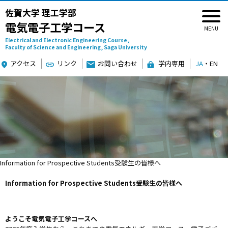
佐賀大学 理工学部
電気電子工学コース
Electrical and Electronic Engineering Course,
Faculty of Science and Engineering, Saga University
アクセス
リンク
お問い合わせ
学内専用
JA
・
EN
Information for Prospective Students
受験生の皆様へ
Information for Prospective Students
受験生の皆様へ
ようこそ電気電子工学コースへ